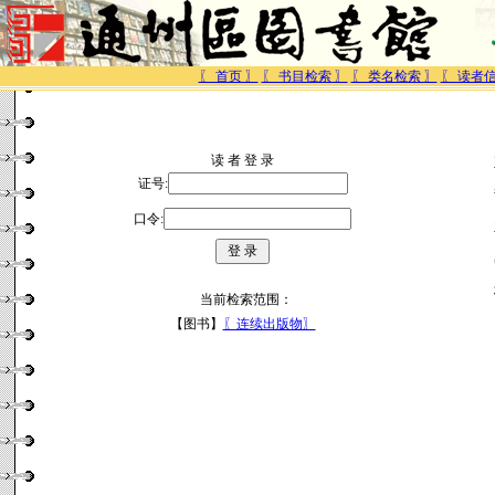
〖 首页 〗
〖 书目检索 〗
〖 类名检索 〗
〖 读者信
读 者 登 录
证号:
口令:
当前检索范围：
【图书】
〖连续出版物〗