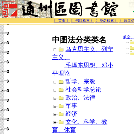
〖 首页 〗
〖 书目检索 〗
〖 类名检索 〗
〖 读者信
航空、
中图法分类类名
马克思主义、列宁
主义、
毛泽东思想、邓小
平理论
哲学、宗教
社会科学总论
政治、法律
军事
经济
文化、科学、教
育、体育