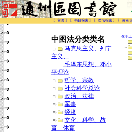
〖 首页 〗
〖 书目检索 〗
〖 类名检索 〗
〖 读者信
化学工
中图法分类类名
马克思主义、列宁
主义、
毛泽东思想、邓小
平理论
哲学、宗教
社会科学总论
政治、法律
军事
经济
文化、科学、教
育、体育