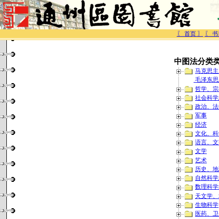
〖 首页 〗
〖 书
中图法分类
马克思主
毛泽东思
哲学、宗
社会科学
政治、法
军事
经济
文化、科
语言、文
文学
艺术
历史、地
自然科学
数理科学
天文学、
生物科学
医药、卫