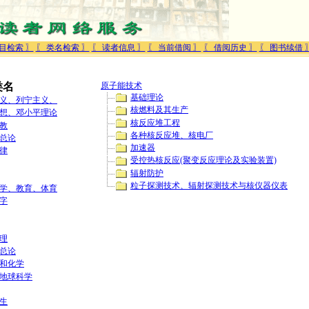
目检索 〗
〖 类名检索 〗
〖 读者信息 〗
〖 当前借阅 〗
〖 借阅历史 〗
〖 图书续借 
类名
原子能技术
基础理论
义、列宁主义、
核燃料及其生产
想、邓小平理论
核反应堆工程
教
各种核反应堆、核电厂
总论
加速器
律
受控热核反应(聚变反应理论及实验装置)
辐射防护
粒子探测技术、辐射探测技术与核仪器仪表
学、教育、体育
字
理
总论
和化学
地球科学
生