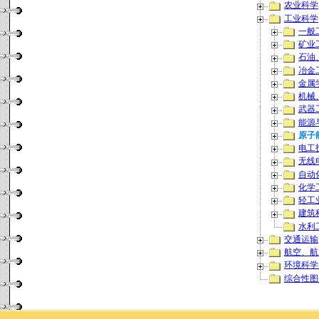
农业科学
工业科学
一般
矿业
石油
冶金
金属
机械
武器
能源
原子
电工
无线
自动
化学
轻工
建筑
水利
交通运输
航空、航
环境科学
综合性图