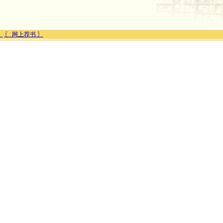
〗
〖 网上荐书 〗