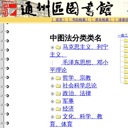
〖 首页 〗
〖 书目检索 〗
〖 类名检索 〗
〖 读者信
一般工
中图法分类类名
马克思主义、列宁
主义、
毛泽东思想、邓小
平理论
哲学、宗教
社会科学总论
政治、法律
军事
经济
文化、科学、教
育、体育