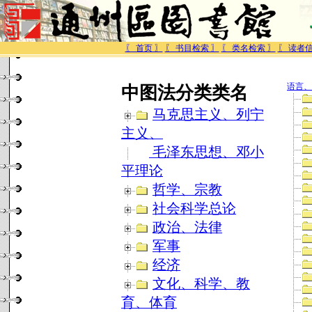
〖 首页 〗
〖 书目检索 〗
〖 类名检索 〗
〖 读者信
语言、
中图法分类类名
马克思主义、列宁
主义、
毛泽东思想、邓小
平理论
哲学、宗教
社会科学总论
政治、法律
军事
经济
文化、科学、教
育、体育