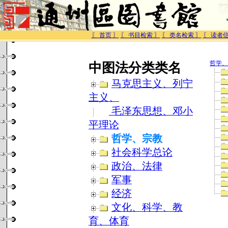
〖 首页 〗
〖 书目检索 〗
〖 类名检索 〗
〖 读者信
哲学、
中图法分类类名
马克思主义、列宁
主义、
毛泽东思想、邓小
平理论
哲学、宗教
社会科学总论
政治、法律
军事
经济
文化、科学、教
育、体育